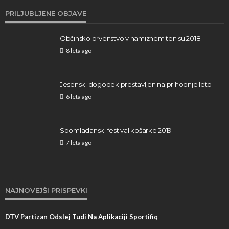
PRILJUBLJENE OBJAVE
Občinsko prvenstvo v namiznem tenisu 2018
8 leta ago
Jesenski dogodek prestavljen na prihodnje leto
6 leta ago
Spomladanski festival košarke 2019
7 leta ago
NAJNOVEJŠI PRISPEVKI
DTV Partizan Odslej Tudi Na Aplikaciji Sportifiq