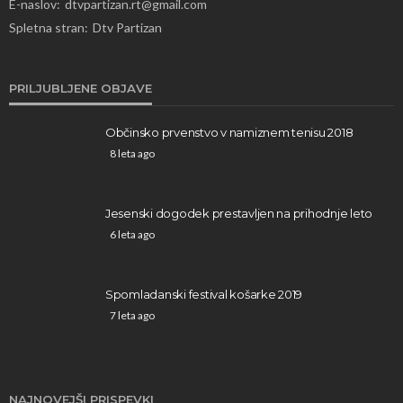
E-naslov:
dtvpartizan.rt@gmail.com
Spletna stran:
Dtv Partizan
PRILJUBLJENE OBJAVE
Občinsko prvenstvo v namiznem tenisu 2018
8 leta ago
Jesenski dogodek prestavljen na prihodnje leto
6 leta ago
Spomladanski festival košarke 2019
7 leta ago
NAJNOVEJŠI PRISPEVKI